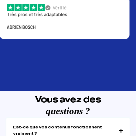
Vérifié
 pros et très adaptables
J'
cam
EN BOSCH
tra
l'é
Nou
sui
VI
Vous avez des
questions ?
Est-ce que vos contenus fonctionnent
vraiment ?