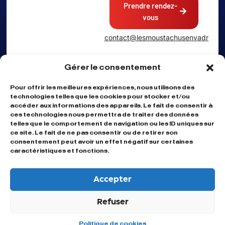
Prendre rendez-
vous
contact@lesmoustachusenvadrouille.
Gérer le consentement
Créateurs et monteurs vidéo, on
Pour offrir les meilleures expériences, nous utilisons des
technologies telles que les cookies pour stocker et/ou
transforme vos histoires en
accéder aux informations des appareils. Le fait de consentir à
contenus qui captivent — du
ces technologies nous permettra de traiter des données
format court au reportage.
telles que le comportement de navigation ou les ID uniques sur
Et grâce à nos réseaux, on
ce site. Le fait de ne pas consentir ou de retirer son
donne de la visibilité à vos
consentement peut avoir un effet négatif sur certaines
projets.
caractéristiques et fonctions.
Confidentialité
CGV
Accepter
Mentions légales
Refuser
Prendre rendez-vous
Politique de cookies