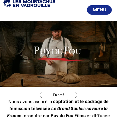
MENU
FERMER
En bref
Nous avons assuré la
captation et le cadrage de
l’émission télévisée
Le Grand Gaulois savoure la
France
, produite par
Puy du Fou Films
et diffusée