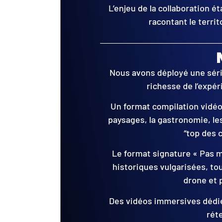
L’enjeu de la collaboration é
racontant le territo
Nous avons déployé une sér
richesse de l’expé
Un format compilation vidéo
paysages, la gastronomie, les
“top des c
Le format signature « Pas m
historiques vulgarisées, t
drone et 
Des vidéos immersives dédiée
rét