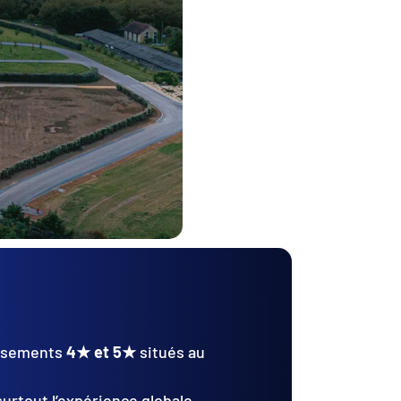
issements
4★ et 5★
situés au
surtout l’expérience globale