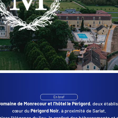
En bref
omaine de Monrecour et l’hôtel le Périgord
, deux établ
cœur du
Périgord Noir
, à proximité de Sarlat.
oriser l’élégance du lieu, le confort des hébergements et 