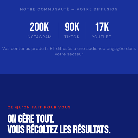
NOTRE COMMUNAUTÉ — VOTRE DIFFUSION
200K
90K
17K
INSTAGRAM
TIKTOK
YOUTUBE
Vos contenus produits ET diffusés à une audience engagée dans
votre secteur
CE QU'ON FAIT POUR VOUS
On gère tout.
Vous récoltez les résultats.