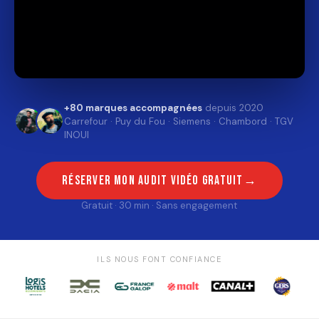
+80 marques accompagnées
depuis 2020
Carrefour · Puy du Fou · Siemens · Chambord · TGV
INOUI
Réserver mon audit vidéo gratuit
Gratuit · 30 min · Sans engagement
ILS NOUS FONT CONFIANCE